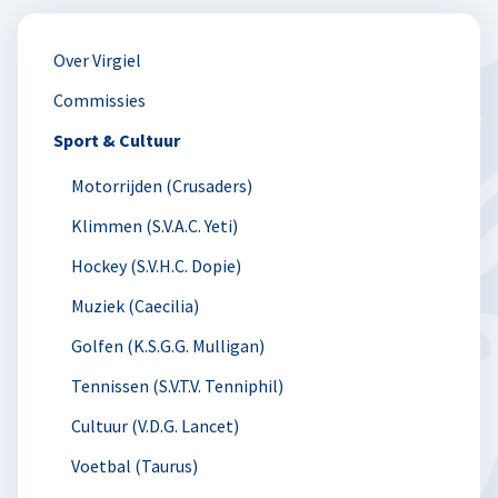
Over Virgiel
Commissies
Sport & Cultuur
Motorrijden (Crusaders)
Klimmen (S.V.A.C. Yeti)
Hockey (S.V.H.C. Dopie)
Muziek (Caecilia)
Golfen (K.S.G.G. Mulligan)
Tennissen (S.V.T.V. Tenniphil)
Cultuur (V.D.G. Lancet)
Voetbal (Taurus)