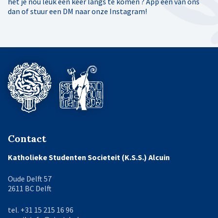
het je nou leuk een keer langs te komen ? App een van ons
dan of stuur een DM naar onze Instagram!
Contact
Katholieke Studenten Societeit (K.S.S.) Alcuin
Oude Delft 57
2611 BC Delft
tel. +31 15 215 16 96