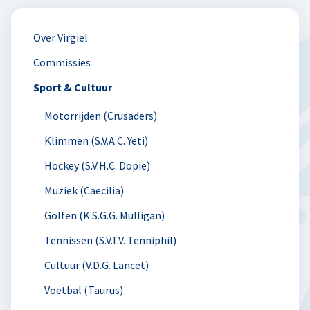
Over Virgiel
Commissies
Sport & Cultuur
Motorrijden (Crusaders)
Klimmen (S.V.A.C. Yeti)
Hockey (S.V.H.C. Dopie)
Muziek (Caecilia)
Golfen (K.S.G.G. Mulligan)
Tennissen (S.V.T.V. Tenniphil)
Cultuur (V.D.G. Lancet)
Voetbal (Taurus)