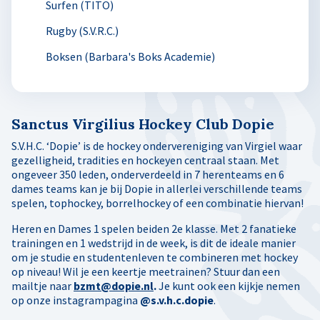
Surfen (TITO)
Rugby (S.V.R.C.)
Boksen (Barbara's Boks Academie)
Sanctus Virgilius Hockey Club Dopie
S.V.H.C. ‘Dopie’ is de hockey ondervereniging van Virgiel waar
gezelligheid, tradities en hockeyen centraal staan. Met
ongeveer 350 leden, onderverdeeld in 7 herenteams en 6
dames teams kan je bij Dopie in allerlei verschillende teams
spelen, tophockey, borrelhockey of een combinatie hiervan!
Heren en Dames 1 spelen beiden 2e klasse. Met 2 fanatieke
trainingen en 1 wedstrijd in de week, is dit de ideale manier
om je studie en studentenleven te combineren met hockey
op niveau! Wil je een keertje meetrainen? Stuur dan een
mailtje naar
bzmt@dopie.nl
.
Je kunt ook een kijkje nemen
op onze instagrampagina
@s.v.h.c.dopie
.