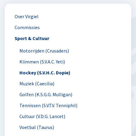
Over Virgiel
Commissies
Sport & Cultuur
Motorrijden (Crusaders)
Klimmen (S.V.A.C. Yeti)
Hockey (S.V.H.C. Dopie)
Muziek (Caecilia)
Golfen (K.S.G.G. Mulligan)
Tennissen (S.V.T.V. Tenniphil)
Cultuur (V.D.G. Lancet)
Voetbal (Taurus)