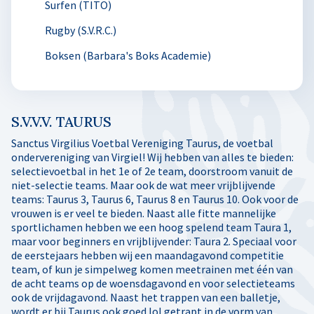
Surfen (TITO)
Rugby (S.V.R.C.)
Boksen (Barbara's Boks Academie)
S.V.V.V. TAURUS
Sanctus Virgilius Voetbal Vereniging Taurus, de voetbal
ondervereniging van Virgiel! Wij hebben van alles te bieden:
selectievoetbal in het 1e of 2e team, doorstroom vanuit de
niet-selectie teams. Maar ook de wat meer vrijblijvende
teams: Taurus 3, Taurus 6, Taurus 8 en Taurus 10. Ook voor de
vrouwen is er veel te bieden. Naast alle fitte mannelijke
sportlichamen hebben we een hoog spelend team Taura 1,
maar voor beginners en vrijblijvender: Taura 2. Speciaal voor
de eerstejaars hebben wij een maandagavond competitie
team, of kun je simpelweg komen meetrainen met één van
de acht teams op de woensdagavond en voor selectieteams
ook de vrijdagavond. Naast het trappen van een balletje,
wordt er bij Taurus ook goed lol getrapt in de vorm van