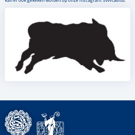
kan er ook gekeken worden op onze Instagram: svvvtaurus.