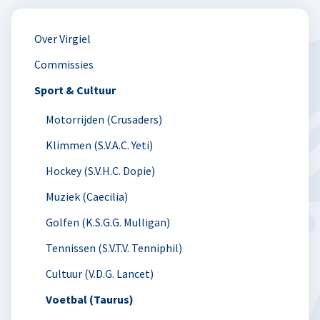
Over Virgiel
Commissies
Sport & Cultuur
Motorrijden (Crusaders)
Klimmen (S.V.A.C. Yeti)
Hockey (S.V.H.C. Dopie)
Muziek (Caecilia)
Golfen (K.S.G.G. Mulligan)
Tennissen (S.V.T.V. Tenniphil)
Cultuur (V.D.G. Lancet)
Voetbal (Taurus)